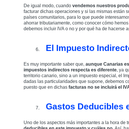
De igual modo, cuando
vendemos nuestros produ
facturar dichas operaciones y si las mismas están su
países comunitarios, para lo que puede interesarn
ahorrar tributariamente, como conocer cómo hemo
debemos incluir IVA o no y por qué ha de hacerse as
El Impuesto Indirect
Es muy importante saber que,
aunque Canarias es 
impuestos indirectos respecta es diferente
, ya q
territorio canario, sino a un impuesto especial, el I
dadas las particularidades que supone, debemos 
puesto que en dichas
facturas no se incluirá el I
Gastos Deducibles e
Uno de los aspectos más importantes a la hora de t
deducibles en este impuesto y cuáles no
. Así, 