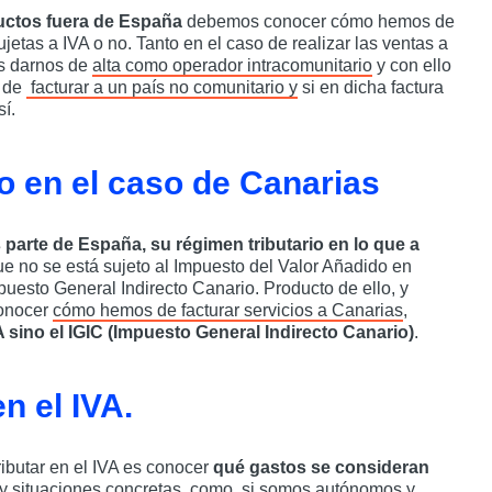
ctos fuera de España
debemos conocer cómo hemos de
jetas a IVA o no. Tanto en el caso de realizar las ventas a
os darnos de
alta como operador intracomunitario
y con ello
s de
facturar a un país no comunitario y
si en dicha factura
í.
o en el caso de Canarias
parte de España, su régimen tributario en lo que a
ue no se está sujeto al Impuesto del Valor Añadido en
mpuesto General Indirecto Canario. Producto de ello, y
conocer
cómo hemos de facturar servicios a Canarias
,
VA sino el IGIC (Impuesto General Indirecto Canario)
.
n el IVA.
ributar en el IVA es conocer
qué gastos se consideran
hay situaciones concretas, como
si somos autónomos y