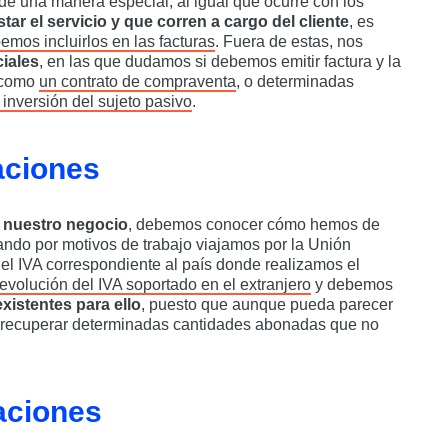
 de una manera especial, al igual que ocurre con los
r el servicio y que corren a cargo del cliente
, es
mos incluirlos en las facturas
. Fuera de estas, nos
iales
, en las que dudamos si debemos emitir factura y la
, como
un contrato de compraventa
, o determinadas
 inversión del sujeto pasivo
.
aciones
 nuestro negocio
, debemos conocer cómo hemos de
uando por motivos de trabajo viajamos por la Unión
l IVA correspondiente al país donde realizamos el
devolución del IVA soportado en el extranjero
y debemos
xistentes para ello
, puesto que aunque pueda parecer
s recuperar determinadas cantidades abonadas que no
taciones