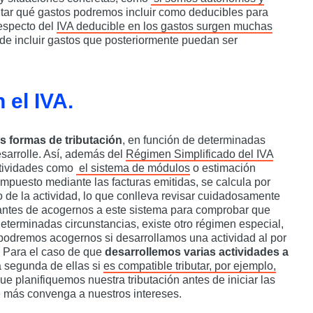
ltar qué gastos podremos incluir como deducibles para
respecto del
IVA deducible en los gastos surgen muchas
de incluir gastos que posteriormente puedan ser
 el IVA.
es formas de tributación
, en función de determinadas
esarrolle. Así, además del
Régimen Simplificado del IVA
ctividades como
el sistema de módulos
o estimación
l impuesto mediante las facturas emitidas, se calcula por
o de la actividad, lo que conlleva revisar cuidadosamente
ntes de acogernos a este sistema para comprobar que
eterminadas circunstancias, existe otro régimen especial,
podremos acogernos si desarrollamos una actividad al por
. Para el caso de que
desarrollemos varias actividades a
a segunda de ellas si
es compatible tributar, por ejemplo,
e planifiquemos nuestra tributación antes de iniciar las
ue más convenga a nuestros intereses.