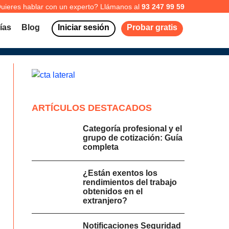
uieres hablar con un experto? Llámanos al
93 247 99 59
ías
Blog
Iniciar sesión
Probar gratis
ARTÍCULOS DESTACADOS
Categoría profesional y el
grupo de cotización: Guía
completa
¿Están exentos los
rendimientos del trabajo
obtenidos en el
extranjero?
Notificaciones Seguridad