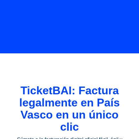
TicketBAI: Factura
legalmente en País
Vasco en un único
clic