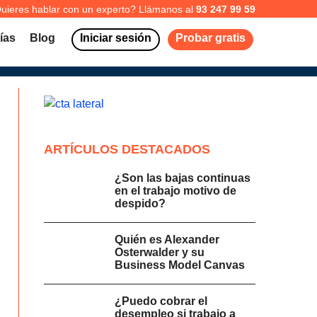
uieres hablar con un experto? Llámanos al
93 247 99 59
ías
Blog
Iniciar sesión
Probar gratis
ARTÍCULOS DESTACADOS
¿Son las bajas continuas
en el trabajo motivo de
despido?
Quién es Alexander
Osterwalder y su
Business Model Canvas
¿Puedo cobrar el
desempleo si trabajo a