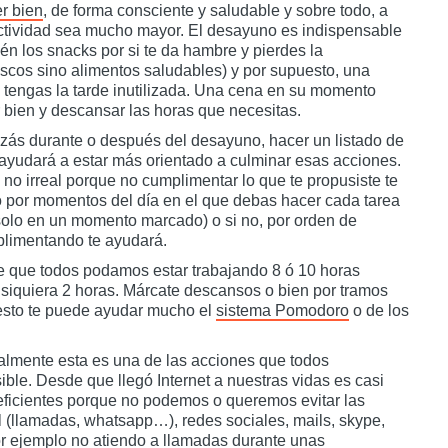
r bien
, de forma consciente y saludable y sobre todo, a
uctividad sea mucho mayor. El desayuno es indispensable
n los snacks por si te da hambre y pierdes la
rescos sino alimentos saludables) y por supuesto, una
tengas la tarde inutilizada. Una cena en su momento
 bien y descansar las horas que necesitas.
ás durante o después del desayuno, hacer un listado de
e ayudará a estar más orientado a culminar esas acciones.
 no irreal porque no cumplimentar lo que te propusiste te
 o por momentos del día en el que debas hacer cada tarea
solo en un momento marcado) o si no, por orden de
mplimentando te ayudará.
e que todos podamos estar trabajando 8 ó 10 horas
siquiera 2 horas. Márcate descansos o bien por tramos
A esto te puede ayudar mucho el
sistema Pomodoro
o de los
lmente esta es una de las acciones que todos
ible. Desde que llegó Internet a nuestras vidas es casi
eficientes porque no podemos o queremos evitar las
il (llamadas, whatsapp…), redes sociales, mails, skype,
r ejemplo no atiendo a llamadas durante unas