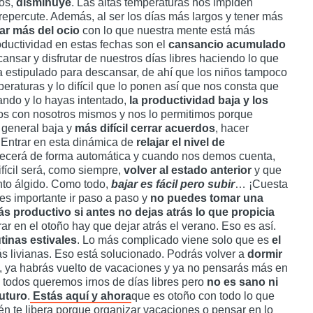
gos,
disminuye
. Las altas temperaturas nos impiden
repercute. Además, al ser los días más largos y tener más
tar más del ocio
con lo que nuestra mente está más
oductividad en estas fechas son el
cansancio acumulado
ansar y disfrutar de nuestros días libres haciendo lo que
ha estipulado para descansar, de ahí que los niños tampoco
eraturas y lo difícil que lo ponen así que nos consta que
ando y lo hayas intentado,
la productividad baja y los
s con nosotros mismos y nos lo permitimos porque
 general baja y
más difícil cerrar acuerdos
, hacer
. Entrar en esta dinámica de
relajar el nivel de
arecerá de forma automática y cuando nos demos cuenta,
fícil será, como siempre,
volver al estado anterior
y que
to álgido. Como todo,
bajar es fácil pero subir
… ¡Cuesta
es importante ir paso a paso y
no puedes tomar una
 productivo si antes no dejas atrás lo que propicia
ar en el otoño hay que dejar atrás el verano. Eso es así.
tinas estivales
. Lo más complicado viene solo que es
el
 livianas. Eso está solucionado. Podrás volver a
dormir
s, ya habrás vuelto de vacaciones y ya no pensarás más en
e todos queremos irnos de días libres pero
no es sano ni
futuro
.
Estás aquí y ahora
que es otoño con todo lo que
ién te libera porque organizar vacaciones o pensar en lo