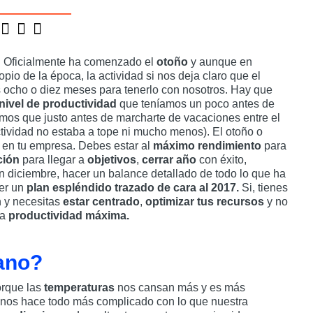
. Oficialmente ha comenzado el
otoño
y aunque en
pio de la época, la actividad si nos deja claro que el
s ocho o diez meses para tenerlo con nosotros. Hay que
nivel de productividad
que teníamos un poco antes de
mos que justo antes de marcharte de vacaciones entre el
ctividad no estaba a tope ni mucho menos). El otoño o
 en tu empresa. Debes estar al
máximo rendimiento
para
ción
para llegar a
objetivos
,
cerrar año
con éxito,
 en diciembre, hacer un balance detallado de todo lo que ha
ner un
plan espléndido trazado de cara al 2017.
Si, tienes
n y necesitas
estar centrado
,
optimizar tus recursos
y no
na
productividad máxima.
ano?
orque las
temperaturas
nos cansan más y es más
y nos hace todo más complicado con lo que nuestra