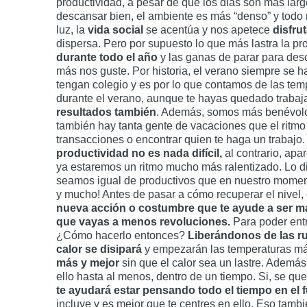
productividad, a pesar de que los días son más lar
descansar bien, el ambiente es más “denso” y todo 
luz, la
vida social
se acentúa y nos apetece
disfru
dispersa. Pero por supuesto lo que más lastra la pr
durante todo el año
y las ganas de parar para desc
más nos guste. Por historia, el verano siempre se 
tengan colegio y es por lo que contamos de las temp
durante el verano, aunque te hayas quedado trabaj
resultados también
. Además, somos más benévolo
también hay tanta gente de vacaciones que el ritmo
transacciones o encontrar quien te haga un trabajo
productividad no es nada difícil,
al contrario, ap
ya estaremos un ritmo mucho más ralentizado. Lo di
seamos igual de productivos que en nuestro momen
y mucho! Antes de pasar a cómo recuperar el nivel, 
nueva acción o costumbre que te ayude a ser más
que vayas a menos revoluciones.
Para poder entr
¿Cómo hacerlo entonces?
Liberándonos de las ru
calor se disipará
y empezarán las temperaturas más
más y mejor
sin que el calor sea un lastre. Ademá
ello hasta al menos, dentro de un tiempo. Si, se qu
te ayudará estar pensando todo el tiempo en el 
incluye y es mejor que te centres en ello. Eso tamb