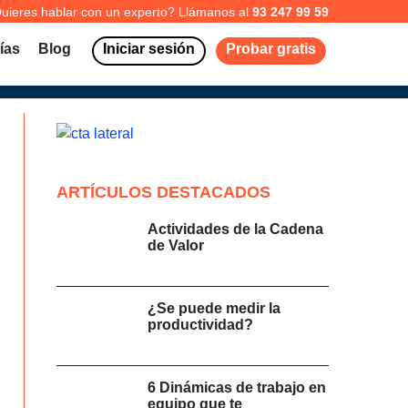
uieres hablar con un experto? Llámanos al
93 247 99 59
ías
Blog
Iniciar sesión
Probar gratis
ARTÍCULOS DESTACADOS
Actividades de la Cadena
de Valor
¿Se puede medir la
productividad?
6 Dinámicas de trabajo en
equipo que te