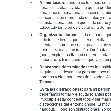
Alimentación:
aunque no lo creas,
come
horas concretas, ayudará a que tu prod
para tener una mañana al máximo, tambié
concentración (pero nada de fritos y ref
comida buena pero no que te de sueño y 
adecuado también es crucial para dormir
Organizar tus tareas:
cada mañana, quiz
todo lo que tienes que hacer en el día t
Intenta siempre que sea algo accesible y
puede llevar a la frustración. Ordénalas
(por ejemplo, una llamada determinada 
importancia. Ir indicando lo que vas cu
Descansos determinados:
es imposibl
seguidas sin descansar pero tampoco ni 
horarios o bien por tareas finalizadas. 
Tomates.
Evita las distracciones:
para mi persona
deberíamos tomar y ejecutar lo antes pos
imposible estar concentrados y ser más 
distracciones del entorno online. El móv
hangout… Todo son distracciones. Yo po