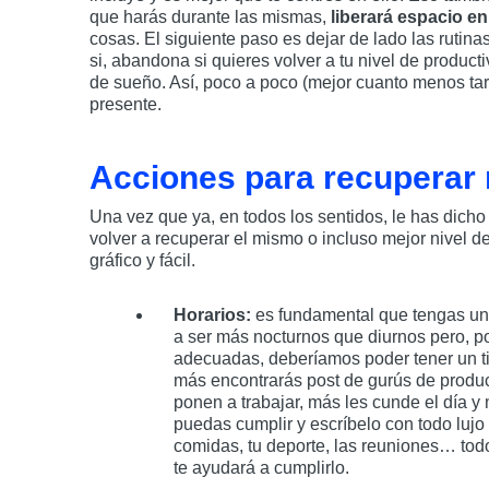
que harás durante las mismas,
liberará espacio e
cosas. El siguiente paso es dejar de lado las rutin
si, abandona si quieres volver a tu nivel de product
de sueño. Así, poco a poco (mejor cuanto menos tard
presente.
Acciones para recuperar 
Una vez que ya, en todos los sentidos, le has dich
volver a recuperar el mismo o incluso mejor nivel 
gráfico y fácil.
Horarios:
es fundamental que tengas un
a ser más nocturnos que diurnos pero, po
adecuadas, deberíamos poder tener un t
más encontrarás post de gurús de produc
ponen a trabajar, más les cunde el día y
puedas cumplir y escríbelo con todo lujo d
comidas, tu deporte, las reuniones… todo
te ayudará a cumplirlo.