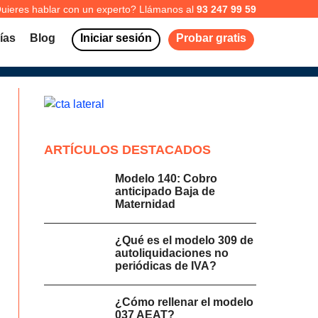
uieres hablar con un experto? Llámanos al
93 247 99 59
ías
Blog
Iniciar sesión
Probar gratis
ARTÍCULOS DESTACADOS
Modelo 140: Cobro
anticipado Baja de
Maternidad
¿Qué es el modelo 309 de
autoliquidaciones no
periódicas de IVA?
¿Cómo rellenar el modelo
037 AEAT?